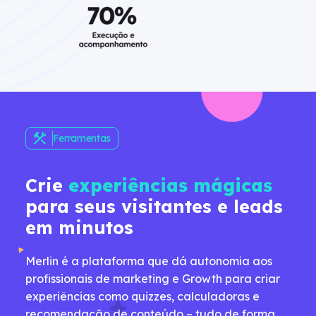
Ferramentas
Crie
experiências mágicas
para seus visitantes e leads
em minutos
Merlin é a plataforma que dá autonomia aos
profissionais de marketing e Growth para criar
experiências como quizzes, calculadoras e
recomendação de conteúdo – tudo de forma