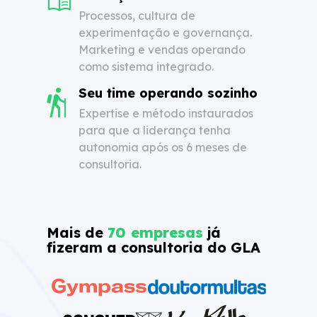
Processos, cultura de
experimentação e governança.
Marketing e vendas operando
como sistema integrado.
Seu time operando sozinho
Expertise e método instaurados
para que a liderança tenha
autonomia após os 6 meses de
consultoria.
Mais de
70 empresas
já
fizeram a consultoria do GLA