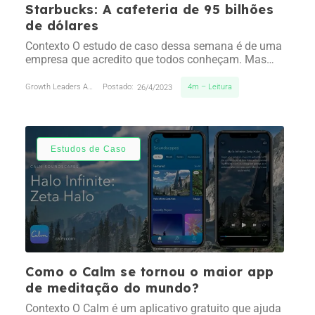
Starbucks: A cafeteria de 95 bilhões
de dólares
Contexto O estudo de caso dessa semana é de uma
empresa que acredito que todos conheçam. Mas
para os que não estão familiarizados, o Starbucks é
atualmente a maior rede de cafeterias no mundo. O
4m – Leitura
Growth Leaders Academy
Postado:
26/4/2023
curioso é que o sucesso do Starbucks não se atribuí
a qualidade de seu café, mas sim pela marca que…
Estudos de Caso
Como o Calm se tornou o maior app
de meditação do mundo?
Contexto O Calm é um aplicativo gratuito que ajuda