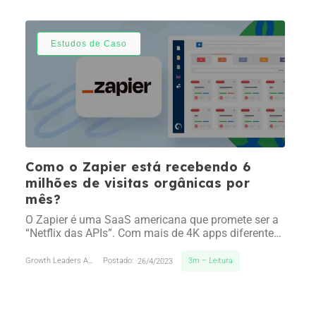
vendas e atendimento ao cliente para garantir os
melhores resultados para seus negócios. Eles
possuem mais de 30 ferramentas divididas em 3…
Estudos de Caso
Como o Zapier está recebendo 6
milhões de visitas orgânicas por
mês?
O Zapier é uma SaaS americana que promete ser a
“Netflix das APIs”. Com mais de 4K apps diferentes
a disposição, com eles você consegue fazer
qualquer integração que tenha em mente e
3m – Leitura
Growth Leaders Academy
Postado:
26/4/2023
automatizar algum fluxo de uma tarefa especifica,
sem escrever uma linha de código. A empresa
fundada em 2011 chegou a levantar US$1.4…