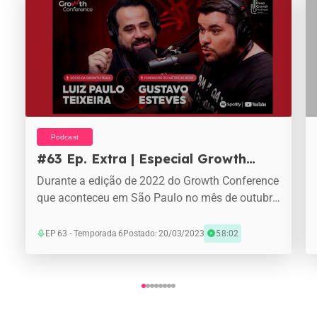
Podcast
#63 Ep. Extra | Especial Growth
Conference com Gustavo Esteves e
Durante a edição de 2022 do Growth Conference
Luiz Paulo Teixeira
que aconteceu em São Paulo no mês de outubr
o. O Gabriel Costa e a Tahiana D’Egmont entrevi
staram o Gustavo Esteves (Co-founder Métricas
EP 63 ‐ Temporada 6
Postado: 20/03/2023
58:02
Boss) e o Luiz Paulo Teixeira ( Founder CLHUB).
Eles compartilharam o dia a dia e desafios de pu
xar negócios tão diversos. https://youtu.be/V14
gu1uZ0MQ ?Encontre o Gabriel e a Tahiana no I
nstagramGabriel Costa (Mineiro): https://www.in